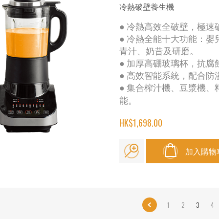
冷熱破壁養生機
● 冷熱高效全破壁，極
● 冷熱全能十大功能：
青汁、奶昔及研磨。
● 加厚高硼玻璃杯，抗
● 高效智能系統，配合
● 集合榨汁機、豆漿機
能。
HK$1,698.00
加入購物
1
2
3
4