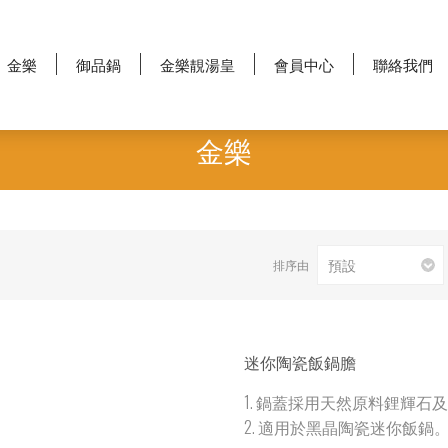
金樂
御品鍋
金樂靚湯皇
會員中心
聯絡我們
金樂
排序由
迷你陶瓷飯鍋膽
1. 鍋蓋採用天然原料鋰輝石
2. 適用於黑晶陶瓷迷你飯鍋