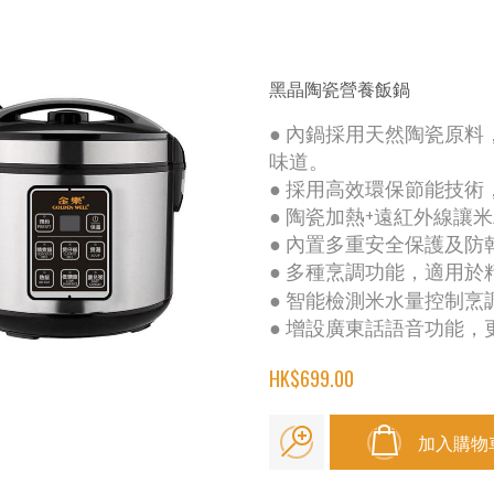
黑晶陶瓷營養飯鍋
● 內鍋採用天然陶瓷原
味道。
● 採用高效環保節能技
● 陶瓷加熱+遠紅外線讓
● 內置多重安全保護及
● 多種烹調功能，適用
● 智能檢測米水量控制
● 增設廣東話語音功能
HK$699.00
加入購物