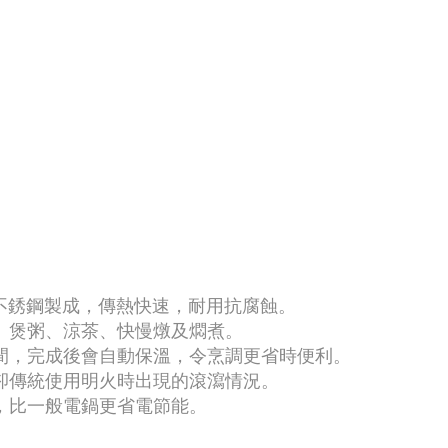
物級不銹鋼製成，傳熱快速，耐用抗腐蝕。
湯、煲粥、涼茶、快慢燉及燜煮。
時間，完成後會自動保溫，令烹調更省時便利。
免卻傳統使用明火時出現的滾瀉情況。
術，比一般電鍋更省電節能。