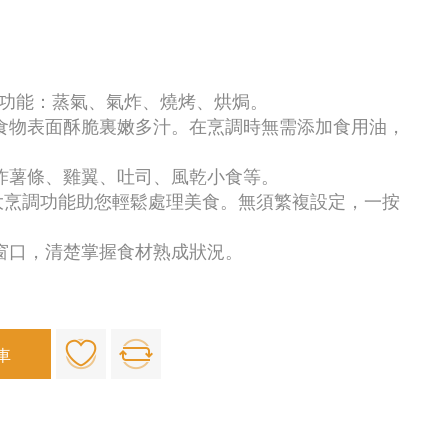
四大功能：蒸氣、氣炸、燒烤、烘焗。
令食物表面酥脆裏嫩多汁。在烹調時無需添加食用油，
、炸薯條、雞翼、吐司、風乾小食等。
，8大烹調功能助您輕鬆處理美食。無須繁複設定，一按
明窗口，清楚掌握食材熟成狀況。
車