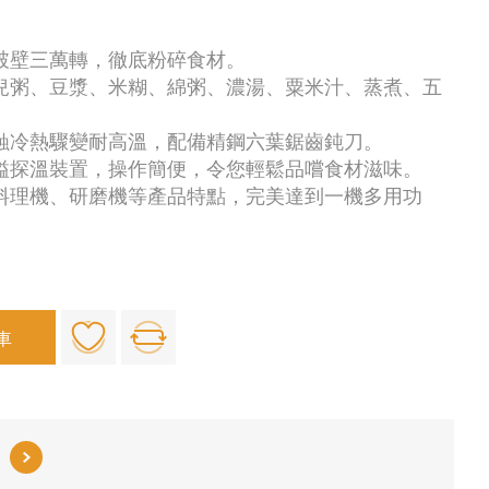
速破壁三萬轉，徹底粉碎食材。
嬰兒粥、豆漿、米糊、綿粥、濃湯、粟米汁、蒸煮、五
腐蝕冷熱驟變耐高溫，配備精鋼六葉鋸齒鈍刀。
防溢探溫裝置，操作簡便，令您輕鬆品嚐食材滋味。
、料理機、研磨機等產品特點，完美達到一機多用功
車