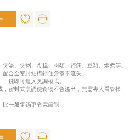
車
飯、煲湯、煲粥、蛋糕、肉類、蹄筋、豆類、燜煮等。
術，配合全密封結構鎖住營養不流失。
定，一鍵即可進入烹調模式。
完成，密封式烹調使食物不會溢出，無需專人看管操
術，比一般電鍋更省電節能。
車