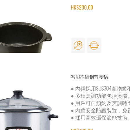
HK$200.00
智能不鏽鋼營養鍋
● 內鍋採用SUS304食
● 多種烹調功能包括煲
● 用戶可自預約及烹調
● 內置安全防護裝置，
● 採用高效環保節能技