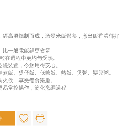
料，經高溫燒制而成，激發米飯營養，煮出飯香濃郁好
術，比一般電飯鍋更省電。
米粒在過程中更均勻受熱。
防乾燒裝置，令您用得安心。
於精煮飯、煲仔飯、低糖飯、熱飯、煲粥、嬰兒粥。
烹調火侯，享受煮食樂趣。
，更易掌控操作，簡化烹調過程。
車