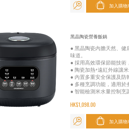
加入購物
黑晶陶瓷營養飯鍋
● 黑晶陶瓷內膽天然、
味道。
● 採用高效環保節能技
● 陶瓷加熱+遠紅外線讓
● 內置多重安全保護及
● 多種烹調功能，適用
● 智能檢測米水量控制
HK$1,098.00
加入購物