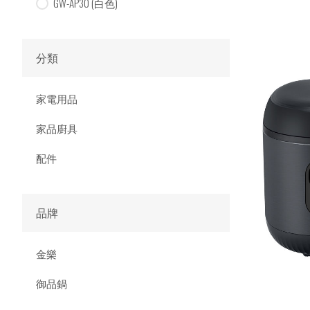
GW-AP30 (白色)
分類
家電用品
家品廚具
配件
品牌
金樂
御品鍋