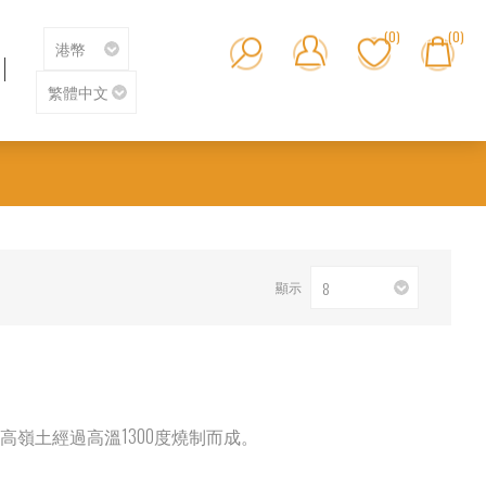
(0)
(0)
顯示
及高嶺土經過高溫1300度燒制而成。
。