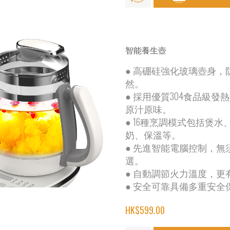
智能養生壺
● 高硼硅強化玻璃壺身，
然。
● 採用優質304食品級
原汁原味。
● 16種烹調模式包括煲
奶、保溫等。
● 先進智能電腦控制，
選。
● 自動調節火力溫度，
● 安全可靠具備多重安
HK$599.00