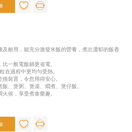
車
健康及耐用，能充分激發米飯的營養，煮出濃郁的飯香
術，比一般電飯鍋更省電。
米粒在過程中更均勻受熱。
防乾燒裝置，令您用得安心。
於煮飯、煲粥、煲湯、燜煮、煲仔飯。
烹調火侯，享受煮食樂趣。
車