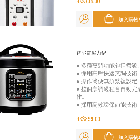
HK$738.00
加入購物
智能電壓力鍋
● 多種烹調功能包括煮
● 採用高壓快速烹調技
● 操作簡便無須繁複設
● 整個烹調過程會自動
作。
● 採用高效環保節能技
HK$899.00
加入購物