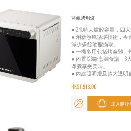
蒸氣烤焗爐
● 24L特大爐腔容量，
● 創新熱風循環技術，
減少多餘油脂攝取。
● 一機多用包括烤全雞
● 內置128款烹調食譜
即煮享受美味。
● 內建照明燈及超大透
HK$1,918.00
加入購物