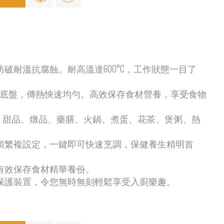
防破耐溫抗腐蝕。耐高溫達600°C，工作狀態一目了
發熱底盤，傳熱怏速均勻。高效保存食材營養，享受食物
水、甜品、燉品、藥膳、火鍋、煮蛋、花茶、煲粥、熱
無須繁複設定，一鍵即可快速烹調，保健養生精明首
更有效保存食材精華養份。
全保護裝置，令您無時無刻輕鬆享受入廚樂趣。