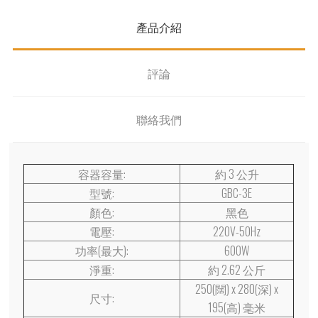
產品介紹
評論
聯絡我們
容器容量:
約 3 公升
型號:
GBC-3E
顏色:
黑色
電壓:
220V-50Hz
功率(最大):
600W
淨重:
約 2.62 公斤
250(闊) x 280(深) x
尺寸:
195(高) 毫米