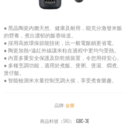
● 黑晶陶瓷內膽天然、健康及耐用，能充分激發米飯
的營養，煮出濃郁的飯香味道。
● 採用高效環保節能技術，比一般電飯鍋更省電。
● 陶瓷加熱+遠紅外線讓米粒在過程中更均勻受熱。
● 內置多重安全保護及防乾燒裝置，令您用得安心。
● 多種烹調功能，適用於煮飯、煲粥、煲湯、燜煮、
煲仔飯。
● 智能檢測米水量控制烹調火侯，享受煮食樂趣。
品牌:
金樂
商品料號（SKU）:
GBC-3E