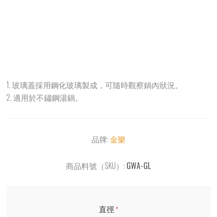
1. 玻璃蓋採用鋼化玻璃製成，可隨時觀察鍋內狀況。
2. 適用於不鏽鋼湯鍋。
品牌:
金樂
商品料號（SKU）:
GWA-GL
直徑
*