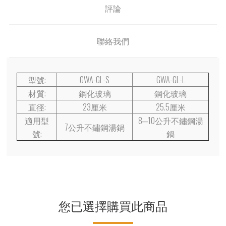
評論
聯絡我們
型號:
GWA-GL-S
GWA-GL-L
材質:
鋼化玻璃
鋼化玻璃
直徑:
23厘米
25.5厘米
適用型
8─10公升不鏽鋼湯
7公升不鏽鋼湯鍋
號:
鍋
您已選擇購買此商品