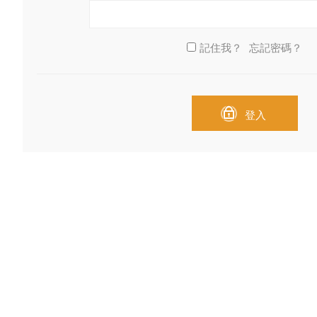
記住我？
忘記密碼？
登入