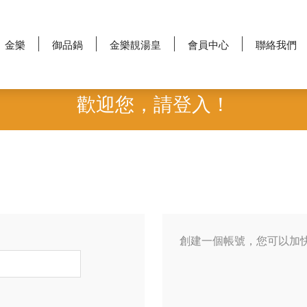
金樂
御品鍋
金樂靚湯皇
會員中心
聯絡我們
歡迎您，請登入！
創建一個帳號，您可以加