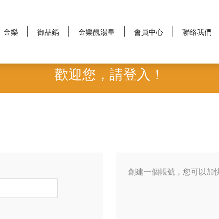
金樂
御品鍋
金樂靚湯皇
會員中心
聯絡我們
歡迎您，請登入！
創建一個帳號，您可以加